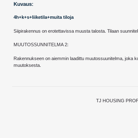
Kuvaus:
4h+k+s+liiketila+muita tiloja
Siipirakennus on erotettavissa muusta talosta. Tilaan suunniteltu s
MUUTOSSUNNITELMA 2:
Rakennukseen on aiemmin laadittu muutossuunitelma, joka koske
muutoksesta.
TJ HOUSING PROF