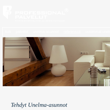
koti
palvelut
unelma-asunnot
referenssit
uusimmat unel
Tehdyt Unelma-asunnot