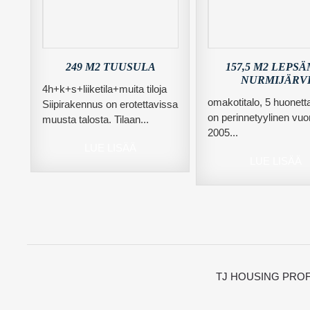
249 M2 TUUSULA
157,5 M2 LEPSÄ
NURMIJÄRV
4h+k+s+liiketila+muita tiloja
omakotitalo, 5 huonet
Siipirakennus on erotettavissa
on perinnetyylinen vu
muusta talosta. Tilaan...
2005...
LUE LISÄÄ
LUE LISÄÄ
TJ HOUSING PROF