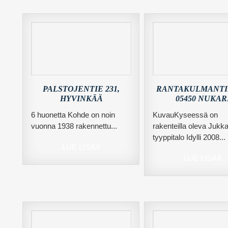
PALSTOJENTIE 231,
RANTAKULMANTIE
HYVINKÄÄ
05450 NUKAR
6 huonetta Kohde on noin
KuvauKyseessä on
vuonna 1938 rakennettu...
rakenteilla oleva Jukka
tyyppitalo Idylli 2008...
LUE LISÄÄ
LUE LISÄÄ