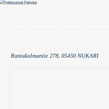
koti
palvelut
unelma-asunnot
referenssit
uusimmat unel
Rantakulmantie 278, 05450 NUKARI