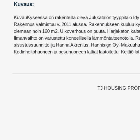
Kuvaus:
KuvauKyseessä on rakenteilla oleva Jukkatalon tyyppitalo Idyl
Rakennus valmistuu v. 2011 alussa. Rakennukseen kuuluu kylmä
olemaan noin 160 m2. Ulkoverhous on puuta. Harjakaton kaltev
Ilmanvaihto on varustettu koneellisella lämmöntalteenotolla.
sisustussuunnittelija Hanna Akrenius, Hannisign Oy. Makuuhuoneit
Kodinhoitohuoneen ja pesuhuoneen lattiat laatoitettu. Keittiö latt
TJ HOUSING PROF