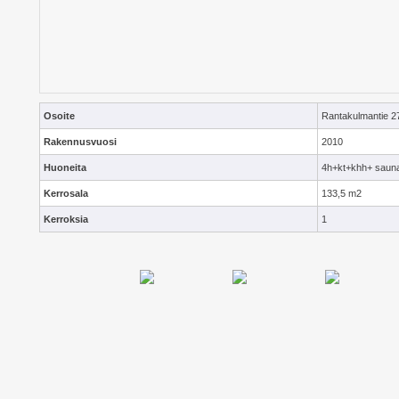
Osoite
Rantakulmantie 
Rakennusvuosi
2010
Huoneita
4h+kt+khh+ saun
Kerrosala
133,5 m2
Kerroksia
1